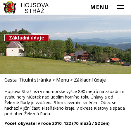
MENU
Základní údaje
Cesta:
Titulní stránka
>
Menu
>
Základní údaje
Hojsova Stráž leží v nadmořské výšce 890 metrů na západním
svahu hory Můstek nad údolím horního toku Úhlavy a od
Železné Rudy je vzdálena 9 km severním směrem. Obec se
nachází v jižní části Plzeňského kraje, v okrese Klatovy a spadá
pod obec Železná Ruda.
Počet obyvatel v roce 2010: 122 (70 mužů / 52 žen)