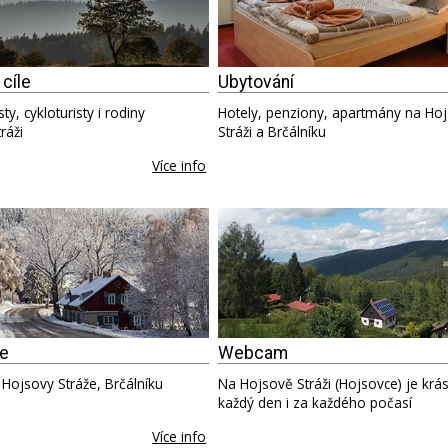
 cíle
Ubytování
sty, cykloturisty i rodiny
Hotely, penziony, apartmány na Ho
ráži
Stráži a Brčálníku
Více info
ie
Webcam
 Hojsovy Stráže, Brčálníku
Na Hojsově Stráži (Hojsovce) je krá
každý den i za každého počasí
Více info