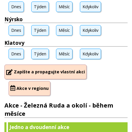
Dnes
Týden
Měsíc
Kdykoliv
Nýrsko
Dnes
Týden
Měsíc
Kdykoliv
Klatovy
Dnes
Týden
Měsíc
Kdykoliv
Zapište a propagujte vlastní akci
Akce v regionu
Akce - Železná Ruda a okolí - během
měsíce
Jedno a dvoudenní akce