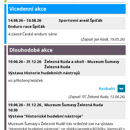
Vícedenní akce
14.08.26
–
16.08.26
Sportovní areál Špičák
Enduro race Špičák
4.závod České enduro série
(Zapsal: Jan Kasík, 19.05.26)
Dlouhodobé akce
19.06.26
–
31.12.26
Železná Ruda a okolí - Muzeum Šumavy
Železná Ruda
Výstava Historie hudebních nástrojů
viz přiložený letáček
(Zapsal: ITC Železná Ruda, 13.06.26)
19.06.26
–
31.12.26
,
Muzeum Šumavy Železná Ruda
16:30
Výstava "Historické hudební nástroje"
Muzeum Šumavy v Železné Rudě Vás srdečně zve na výstavu
"Historické hudební nástroje" ze sbírky Jaromíra Růžičky. Vernisáž s