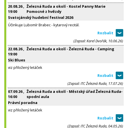
20.08.26
,
Železná Ruda a okolí - Kostel Panny Marie
19:00
Pomocné z hvězdy
Svatojánský hudební festival 2026
Účinkuje Lubomír Brabec - kytarový recitál.
(Zapsal: Karel Dvořák, 10.06.26)
22.08.26
,
Železná Ruda a okolí - Železná Ruda - Camping
19:00
Ski Blues
viz přiložený letáček
(Zapsal: ITC Železná Ruda, 17.07.26)
07.09.26
,
Železná Ruda a okolí - Městský úřad Železná Ruda-
16:00
spodní aula
Právní poradna
viz přiložený letáček
(Zapsal: ITC Železná Ruda, 04.05.26)