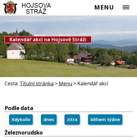
MENU
Kalendář akcí na Hojsově Stráži
Cesta:
Titulní stránka
>
Menu
>
Kalendář akcí
Podle data
Kdykoliv
dnes
zítra
během týdne
Železnorudsko