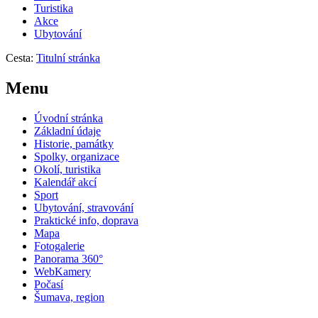
Turistika
Akce
Ubytování
Cesta:
Titulní stránka
Menu
Úvodní stránka
Základní údaje
Historie, památky
Spolky, organizace
Okolí, turistika
Kalendář akcí
Sport
Ubytování, stravování
Praktické info, doprava
Mapa
Fotogalerie
Panorama 360°
WebKamery
Počasí
Šumava, region