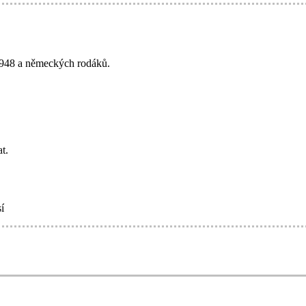
 1948 a německých rodáků.
t.
í